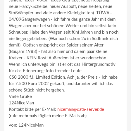
Jahren: neuer Motor, neues Getriebe, neue Kupplung,
neue Hardy-Scheibe, neuer Auspuff, neue Reifen, neue
Stoßdämpfer und viele andere Kleinigkeiten). TÜV/AU
04/09Garagenwagen - ich fahre das ganze Jahr mit dem
Wagen aber nur bei schönem Wetter und bin selbst kein
Schrauber. Habe den Wagen seit fünf Jahren und bin noch
nie liegengeblieben. (War auch schon 2x in Südfrankreich
damit). Optisch entspricht der Spider seinem Alter
(Baujahr 1983) - hat also hier und da ein paar kleine
Kratzer - KEIN Rost! Außerdem ist er wunderschön.
Wenn ich unterwegs bin ist er oft das Hintergrundmotiv
für das Erinnerungsfoto fremder Leute...
CS0 2000 f.i. Limited Edition. Ach ja, der Preis - ich habe
für 7.500 Euro 2002 gekauft, und darunter will ich das
schöne Stück nicht hergeben.
Viele Grüße
124NiceMan
Kontakt bitte per E-Mail:
niceman@data-server.de
(rufe mehrmals täglich meine E-Mails ab)
von: 124NiceMan