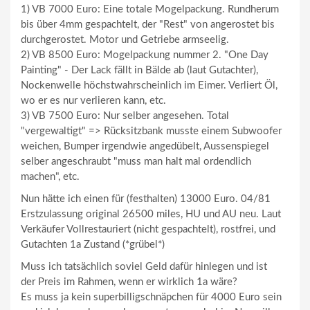
1) VB 7000 Euro: Eine totale Mogelpackung. Rundherum
bis über 4mm gespachtelt, der "Rest" von angerostet bis
durchgerostet. Motor und Getriebe armseelig.
2) VB 8500 Euro: Mogelpackung nummer 2. "One Day
Painting" - Der Lack fällt in Bälde ab (laut Gutachter),
Nockenwelle höchstwahrscheinlich im Eimer. Verliert Öl,
wo er es nur verlieren kann, etc.
3) VB 7500 Euro: Nur selber angesehen. Total
"vergewaltigt" => Rücksitzbank musste einem Subwoofer
weichen, Bumper irgendwie angedübelt, Aussenspiegel
selber angeschraubt "muss man halt mal ordendlich
machen", etc.
Nun hätte ich einen für (festhalten) 13000 Euro. 04/81
Erstzulassung original 26500 miles, HU und AU neu. Laut
Verkäufer Vollrestauriert (nicht gespachtelt), rostfrei, und
Gutachten 1a Zustand (*grübel*)
Muss ich tatsächlich soviel Geld dafür hinlegen und ist
der Preis im Rahmen, wenn er wirklich 1a wäre?
Es muss ja kein superbilligschnäpchen für 4000 Euro sein