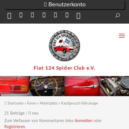
Direkt zum Inhalt
Benutzerkonto
Suc
Su
Fiat 124 Spider Club e.V.
Startseite
»
Foren
»
Marktplatz
»
Kaufgesuch Fahrzeuge
Sie sind hier
21 Beiträge / 0 neu
Zum Verfassen von Kommentaren bitte
Anmelden
oder
Registrieren
.