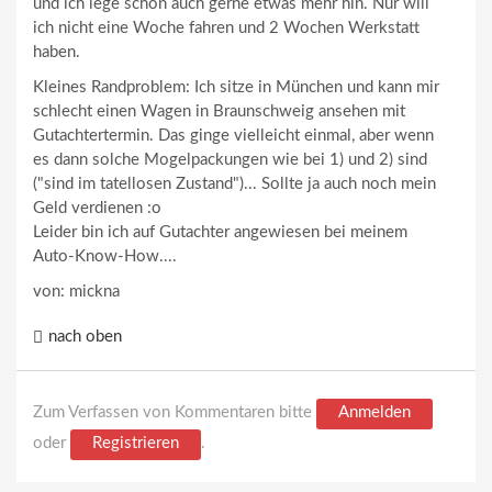
und ich lege schon auch gerne etwas mehr hin. Nur will
ich nicht eine Woche fahren und 2 Wochen Werkstatt
haben.
Kleines Randproblem: Ich sitze in München und kann mir
schlecht einen Wagen in Braunschweig ansehen mit
Gutachtertermin. Das ginge vielleicht einmal, aber wenn
es dann solche Mogelpackungen wie bei 1) und 2) sind
("sind im tatellosen Zustand")... Sollte ja auch noch mein
Geld verdienen :o
Leider bin ich auf Gutachter angewiesen bei meinem
Auto-Know-How....
von: mickna
nach oben
Zum Verfassen von Kommentaren bitte
Anmelden
oder
Registrieren
.