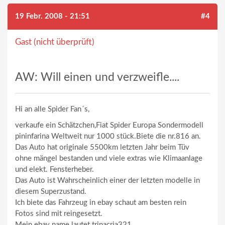
19 Febr. 2008 - 21:51
#4
Gast (nicht überprüft)
AW: Will einen und verzweifle....
Hi an alle Spider Fan´s,
verkaufe ein Schätzchen,Fiat Spider Europa Sondermodell
pininfarina Weltweit nur 1000 stück.Biete die nr.816 an.
Das Auto hat originale 5500km letzten Jahr beim Tüv
ohne mängel bestanden und viele extras wie Klimaanlage
und elekt. Fensterheber.
Das Auto ist Wahrscheinlich einer der letzten modelle in
diesem Superzustand.
Ich biete das Fahrzeug in ebay schaut am besten rein
Fotos sind mit reingesetzt.
Mein ebay name lautet trinacria321.