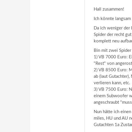
Hall zusammen!
Ich könnte langsam 
Da ich weniger der 
Spider der recht gut
komplett neu aufba
Bin mit zwei Spide
1) VB 7000 Euro: E
"Rest" von angerost
2) VB 8500 Euro: M
ab (laut Gutachter)
verlieren kann, etc.
3) VB 7500 Euro: N
einem Subwoofer we
angeschraubt "muss 
Nun hätte ich einen
miles, HU und AU neu
Gutachten 1a Zustan