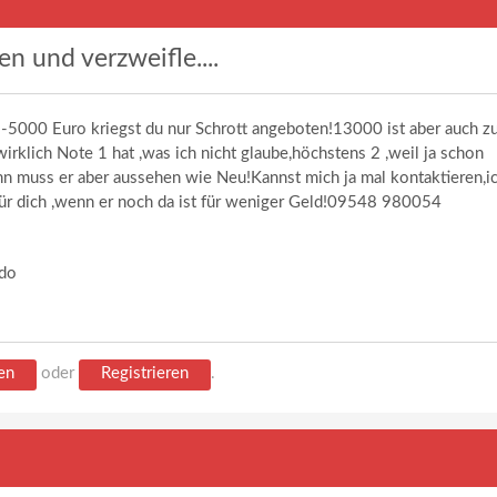
n und verzweifle....
-5000 Euro kriegst du nur Schrott angeboten!13000 ist aber auch z
wirklich Note 1 hat ,was ich nicht glaube,höchstens 2 ,weil ja schon
n muss er aber aussehen wie Neu!Kannst mich ja mal kontaktieren,i
ür dich ,wenn er noch da ist für weniger Geld!09548 980054
ndo
en
oder
Registrieren
.