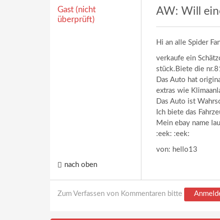
Gast (nicht
AW: Will eine
überprüft)
Hi an alle Spider Fan
verkaufe ein Schätz
stück.Biete die nr.8
Das Auto hat origi
extras wie Klimaanl
Das Auto ist Wahrsc
Ich biete das Fahrze
Mein ebay name laut
:eek: :eek:
von: hello13
nach oben
Zum Verfassen von Kommentaren bitte
Anmeld