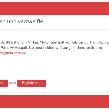
n und verzweifle....
 Bj. 83 mit orig. 74T km, Motor überholt von GB bei 55 T km, Konis,
95er, VA Auspuff, Kat, neu lackiert weil ausgeblichen, rostfrei zu
nfo@indu-tech.de
en
oder
Registrieren
.