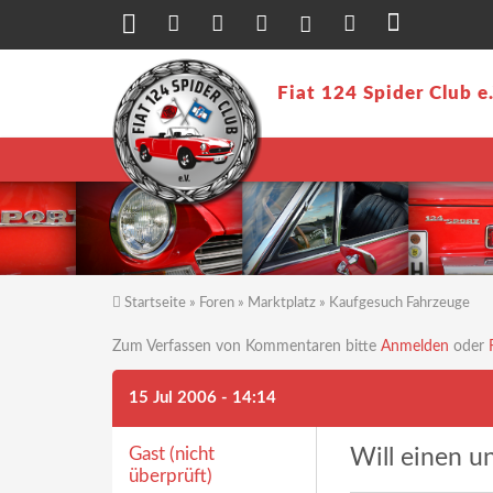
Direkt zum Inhalt
Fiat 124 Spider Club e
Startseite
»
Foren
»
Marktplatz
»
Kaufgesuch Fahrzeuge
Sie sind hier
Zum Verfassen von Kommentaren bitte
Anmelden
oder
15 Jul 2006 - 14:14
Gast (nicht
Will einen un
überprüft)