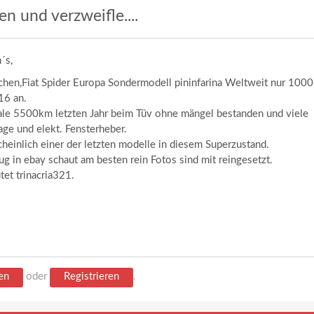
n und verzweifle....
´s,
chen,Fiat Spider Europa Sondermodell pininfarina Weltweit nur 1000
16 an.
nale 5500km letzten Jahr beim Tüv ohne mängel bestanden und viele
age und elekt. Fensterheber.
heinlich einer der letzten modelle in diesem Superzustand.
ug in ebay schaut am besten rein Fotos sind mit reingesetzt.
et trinacria321.
en
oder
Registrieren
.