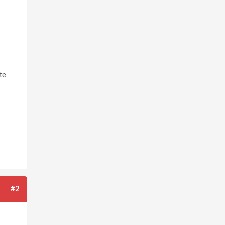
te
#2