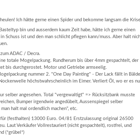
heulen! Ich hätte gerne einen Spider und bekomme langsam die Krise
Basteltyp bin und ausserdem kaum Zeit habe, hätte ich gerne einen
 in Schuss ist und den man schlicht pflegen kann/muss. Aber halt nic
uen.
r zum ADAC / Decra.
ine totale Mogelpackung. Rundherum bis über 4mm gespachtelt, der
et bis durchgerostet. Motor und Getriebe armseelig.
ogelpackung nummer 2. "One Day Painting" - Der Lack fällt in Bäld
, Nockenwelle höchstwahrscheinlich im Eimer. Verliert Öl, wo er es nu
ur selber angesehen. Total "vergewaltigt" => Rücksitzbank musste
ichen, Bumper irgendwie angedübelt, Aussenspiegel selber
man halt mal ordendlich machen", etc.
 für (festhalten) 13000 Euro. 04/81 Erstzulassung original 26500
. Laut Verkäufer Vollrestauriert (nicht gespachtelt), rostfrei, und
d (*grübel*)