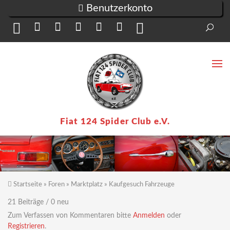
Direkt zum Inhalt
Benutzerkonto
Suc
Su
Fiat 124 Spider Club e.V.
Startseite
»
Foren
»
Marktplatz
»
Kaufgesuch Fahrzeuge
Sie sind hier
21 Beiträge / 0 neu
Zum Verfassen von Kommentaren bitte
Anmelden
oder
Registrieren
.