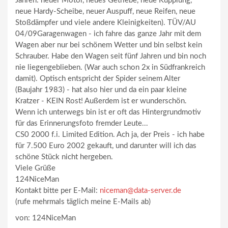
Jahren: neuer Motor, neues Getriebe, neue Kupplung,
neue Hardy-Scheibe, neuer Auspuff, neue Reifen, neue
Stoßdämpfer und viele andere Kleinigkeiten). TÜV/AU
04/09Garagenwagen - ich fahre das ganze Jahr mit dem
Wagen aber nur bei schönem Wetter und bin selbst kein
Schrauber. Habe den Wagen seit fünf Jahren und bin noch
nie liegengeblieben. (War auch schon 2x in Südfrankreich
damit). Optisch entspricht der Spider seinem Alter
(Baujahr 1983) - hat also hier und da ein paar kleine
Kratzer - KEIN Rost! Außerdem ist er wunderschön.
Wenn ich unterwegs bin ist er oft das Hintergrundmotiv
für das Erinnerungsfoto fremder Leute...
CS0 2000 f.i. Limited Edition. Ach ja, der Preis - ich habe
für 7.500 Euro 2002 gekauft, und darunter will ich das
schöne Stück nicht hergeben.
Viele Grüße
124NiceMan
Kontakt bitte per E-Mail:
niceman@data-server.de
(rufe mehrmals täglich meine E-Mails ab)
von: 124NiceMan