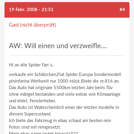
19 Febr. 2008 - 21:51
#4
Gast (nicht überprüft)
AW: Will einen und verzweifle....
Hi an alle Spider Fan´s,
verkaufe ein Schätzchen,Fiat Spider Europa Sondermodell
pininfarina Weltweit nur 1000 stück.Biete die nr.816 an.
Das Auto hat originale 5500km letzten Jahr beim Tüv
ohne mängel bestanden und viele extras wie Klimaanlage
und elekt. Fensterheber.
Das Auto ist Wahrscheinlich einer der letzten modelle in
diesem Superzustand.
Ich biete das Fahrzeug in ebay schaut am besten rein
Fotos sind mit reingesetzt.
Mein ebay name lautet trinacria321.