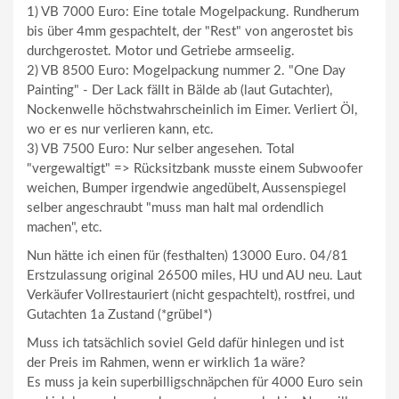
1) VB 7000 Euro: Eine totale Mogelpackung. Rundherum
bis über 4mm gespachtelt, der "Rest" von angerostet bis
durchgerostet. Motor und Getriebe armseelig.
2) VB 8500 Euro: Mogelpackung nummer 2. "One Day
Painting" - Der Lack fällt in Bälde ab (laut Gutachter),
Nockenwelle höchstwahrscheinlich im Eimer. Verliert Öl,
wo er es nur verlieren kann, etc.
3) VB 7500 Euro: Nur selber angesehen. Total
"vergewaltigt" => Rücksitzbank musste einem Subwoofer
weichen, Bumper irgendwie angedübelt, Aussenspiegel
selber angeschraubt "muss man halt mal ordendlich
machen", etc.
Nun hätte ich einen für (festhalten) 13000 Euro. 04/81
Erstzulassung original 26500 miles, HU und AU neu. Laut
Verkäufer Vollrestauriert (nicht gespachtelt), rostfrei, und
Gutachten 1a Zustand (*grübel*)
Muss ich tatsächlich soviel Geld dafür hinlegen und ist
der Preis im Rahmen, wenn er wirklich 1a wäre?
Es muss ja kein superbilligschnäpchen für 4000 Euro sein