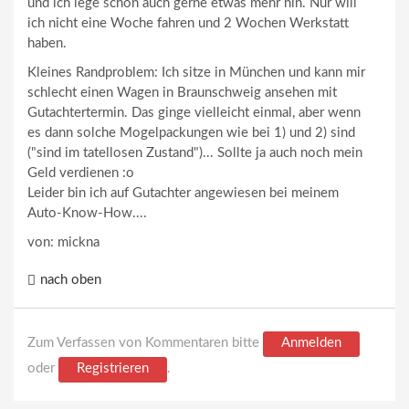
und ich lege schon auch gerne etwas mehr hin. Nur will
ich nicht eine Woche fahren und 2 Wochen Werkstatt
haben.
Kleines Randproblem: Ich sitze in München und kann mir
schlecht einen Wagen in Braunschweig ansehen mit
Gutachtertermin. Das ginge vielleicht einmal, aber wenn
es dann solche Mogelpackungen wie bei 1) und 2) sind
("sind im tatellosen Zustand")... Sollte ja auch noch mein
Geld verdienen :o
Leider bin ich auf Gutachter angewiesen bei meinem
Auto-Know-How....
von: mickna
nach oben
Zum Verfassen von Kommentaren bitte
Anmelden
oder
Registrieren
.