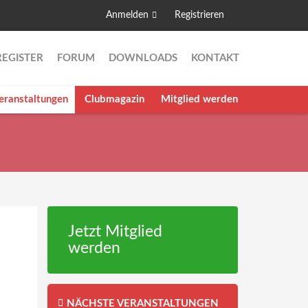
Anmelden
Registrieren
Suche
Suchformular
REGISTER
FORUM
DOWNLOADS
KONTAKT
eranstaltungen
Clubmagazin
Mitglied werden
Jetzt Mitglied
werden
NÄCHSTE VERANSTALTUNGEN