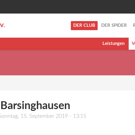
.V.
DER CLUB
DER SPIDER
Leistungen
V
 Barsinghausen
Sonntag, 15. September 2019 - 13:15