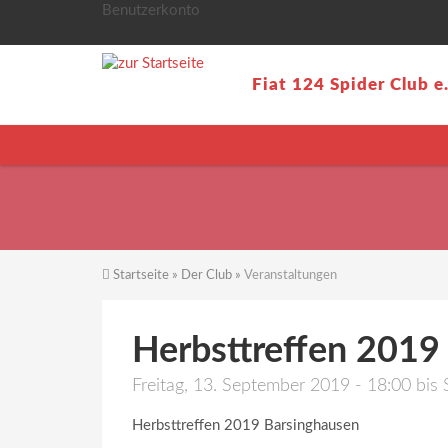
Direkt zum Inhalt
Benutzerkonto
Fiat 124 Spider Club e
Startseite
»
Der Club
»
Veranstaltungen
Sie sind hier
Herbsttreffen 2019
Freitag, 13. September 2019 - 18:00
bis
Herbsttreffen 2019 Barsinghausen