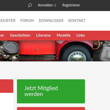
Anmelden
Registrieren
Suche
Suchformular
REGISTER
FORUM
DOWNLOADS
KONTAKT
ter
Geschichten
Literatur
Modelle
Links
Jetzt Mitglied
werden