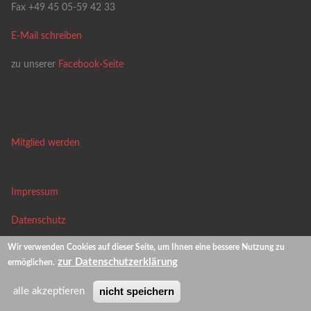
Fax +49 45 05-59 42 33
E-Mail schreiben
zu unserer
Facebook-Seite
Mitglied werden
Impressum
Datenschutz
Wir verwenden Cookies auf dieser Seite, um Ihnen eine bessere Nutzung zu
News-Archiv
zur Datenschutzerklärung
ermöglichen.
nicht speichern
alle akzeptieren