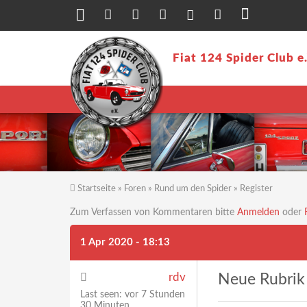
Direkt zum Inhalt
Fiat 124 Spider Club e
Startseite
»
Foren
»
Rund um den Spider
»
Register
Sie sind hier
Zum Verfassen von Kommentaren bitte
Anmelden
oder
1 Apr 2020 - 18:13
rdv
Neue Rubrik 
Last seen:
vor 7 Stunden
30 Minuten