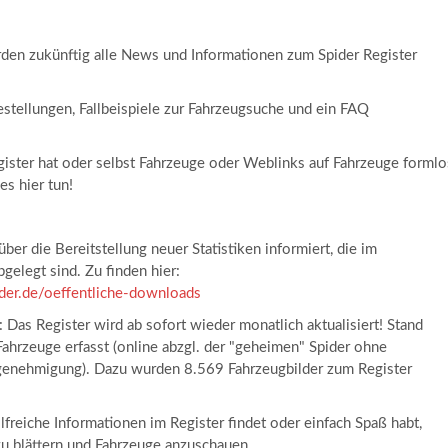
rden zukünftig alle News und Informationen zum Spider Register
estellungen, Fallbeispiele zur Fahrzeugsuche und ein FAQ
ister hat oder selbst Fahrzeuge oder Weblinks auf Fahrzeuge formlo
es hier tun!
er die Bereitstellung neuer Statistiken informiert, die im
elegt sind. Zu finden hier:
ider.de/oeffentliche-downloads
 Das Register wird ab sofort wieder monatlich aktualisiert! Stand
ahrzeuge erfasst (online abzgl. der "geheimen" Spider ohne
genehmigung). Dazu wurden 8.569 Fahrzeugbilder zum Register
hilfreiche Informationen im Register findet oder einfach Spaß habt,
zu blättern und Fahrzeuge anzuschauen.