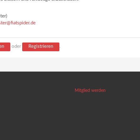
ter)
ster@fiatspider.de
en
oder
Registrieren
.
Mitglied werden