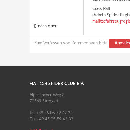
Ciao, Ralf
(Admin Spider Regis
mailto:fahrzeugregi
nach oben
Zum Verfassen von Kommentaren bitte
Anmeld
FIAT 124 SPIDER CLUB E.V.
Alpirsbacher Weg 3
70569 Stuttgart
Tel. +49 45 05-59 42 32
Fax +49 45 05-59 42 33