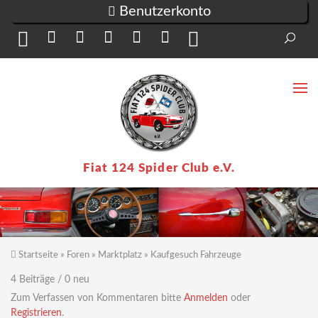
Direkt zum Inhalt
Benutzerkonto
Suc
Su
Fiat 124 Spider Club e.V.
Startseite
»
Foren
»
Marktplatz
»
Kaufgesuch Fahrzeuge
Sie sind hier
4 Beiträge / 0 neu
Zum Verfassen von Kommentaren bitte
Anmelden
oder
Registrieren
.