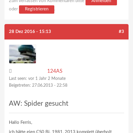
Zum Verfassen von Kommentaren bitte
Anmelden
oder
Registrieren
.
28 Dez 2016 - 15:13
#3
124AS
Last seen:
vor 1 Jahr 2 Monate
Beigetreten:
27.06.2013 - 22:58
AW: Spider gesucht
Hallo Ferris,
ich hätte eien CS0 Bj. 1981, 2013 komplett überholt