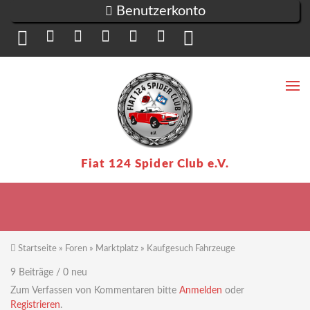
Direkt zum Inhalt
Benutzerkonto
Suc
Su
Fiat 124 Spider Club e.V.
Startseite
»
Foren
»
Marktplatz
»
Kaufgesuch Fahrzeuge
Sie sind hier
9 Beiträge / 0 neu
Zum Verfassen von Kommentaren bitte
Anmelden
oder
Registrieren
.