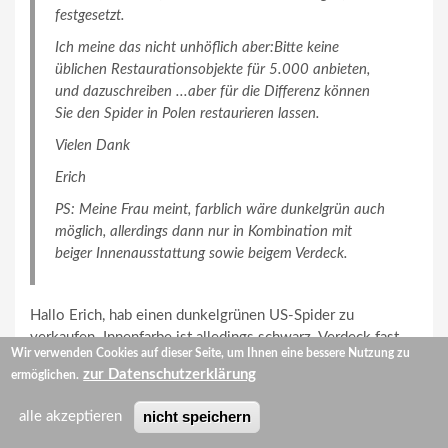
festgesetzt.
Ich meine das nicht unhöflich aber:Bitte keine
üblichen Restaurationsobjekte für 5.000 anbieten,
und dazuschreiben ...aber für die Differenz können
Sie den Spider in Polen restaurieren lassen.
Vielen Dank
Erich
PS: Meine Frau meint, farblich wäre dunkelgrün auch
möglich, allerdings dann nur in Kombination mit
beiger Innenausstattung sowie beigem Verdeck.
Hallo Erich, hab einen dunkelgrünen US-Spider zu
verkaufen. Innenfarbe ist alledings schwarz. Verdeck fast
Wir verwenden Cookies auf dieser Seite, um Ihnen eine bessere Nutzung zu
neu, auch in schwarz. Ansehen rentiert sich auf alle Fälle.
zur Datenschutzerklärung
ermöglichen.
Preis liegt bei € 7.000,00.
Gruß Martin M. aus München (Tel. 0174 951 59 90)
nicht speichern
alle akzeptieren
von: Martin Maric