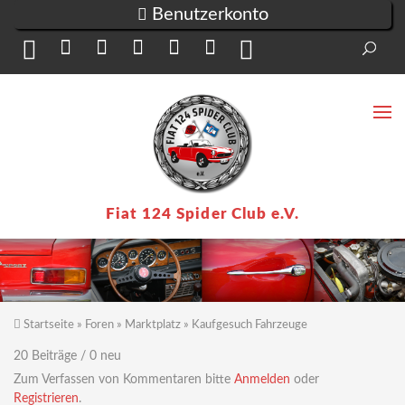
Direkt zum Inhalt
Benutzerkonto
Suc
Su
Fiat 124 Spider Club e.V.
Startseite
»
Foren
»
Marktplatz
»
Kaufgesuch Fahrzeuge
Sie sind hier
20 Beiträge / 0 neu
Zum Verfassen von Kommentaren bitte
Anmelden
oder
Registrieren
.