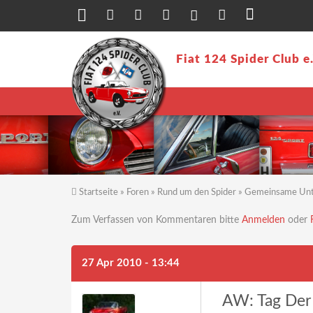
Direkt zum Inhalt
Fiat 124 Spider Club e
Startseite
»
Foren
»
Rund um den Spider
»
Gemeinsame Un
Sie sind hier
Zum Verfassen von Kommentaren bitte
Anmelden
oder
27 Apr 2010 - 13:44
AW: Tag Der 