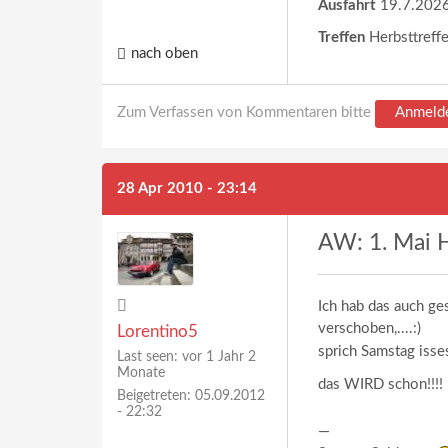
Ausfahrt
19.7.2026
Treffen
Herbsttreff
nach oben
Zum Verfassen von Kommentaren bitte
Anmeld
28 Apr 2010 - 23:14
AW: 1. Mai H
Ich hab das auch ge
verschoben,....:)
Lorentino5
sprich Samstag isse
Last seen:
vor 1 Jahr 2
Monate
das WIRD schon!!!!
Beigetreten:
05.09.2012
- 22:32
—