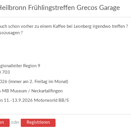
eilbronn Frühlingstreffen Grecos Garage
auch schon vorher zu einem Kaffee bei Leonberg irgendwo treffen ?
 sozusagen ?
egionalleiter Region 9
0 703
26 (immer am 2. Freitag im Monat)
 MB Museum / Neckartailfingen
en 11.-13.9.2026 Motorworld BB/S
en
oder
Registrieren
.