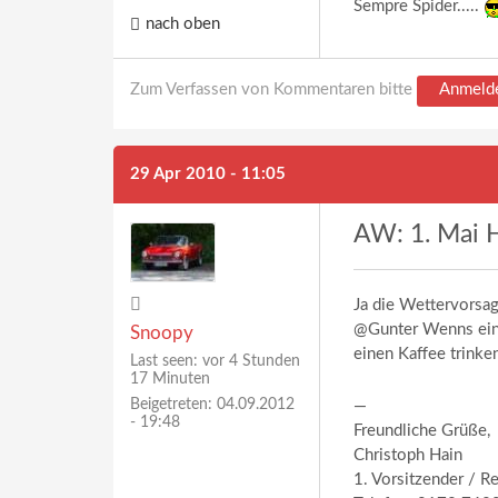
Sempre Spider.....
nach oben
Zum Verfassen von Kommentaren bitte
Anmeld
29 Apr 2010 - 11:05
AW: 1. Mai H
Ja die Wettervorsag
@Gunter Wenns eini
Snoopy
einen Kaffee trinken
Last seen:
vor 4 Stunden
17 Minuten
Beigetreten:
04.09.2012
—
- 19:48
Freundliche Grüße,
Christoph Hain
1. Vorsitzender / R