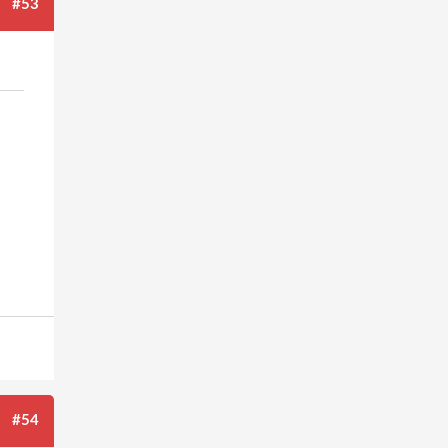
#53
#54