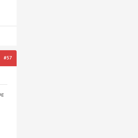
#57
ag