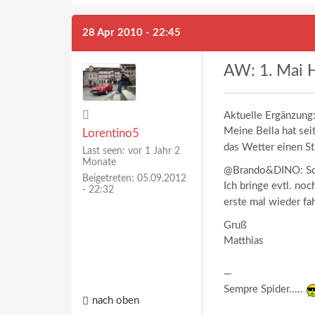
28 Apr 2010 - 22:45
AW: 1. Mai H
Aktuelle Ergänzung
Meine Bella hat seit
Lorentino5
das Wetter einen St
Last seen:
vor 1 Jahr 2
Monate
@Brando&DINO: Schl
Beigetreten:
05.09.2012
Ich bringe evtl. no
- 22:32
erste mal wieder f
Gruß
Matthias
—
Sempre Spider.....
nach oben