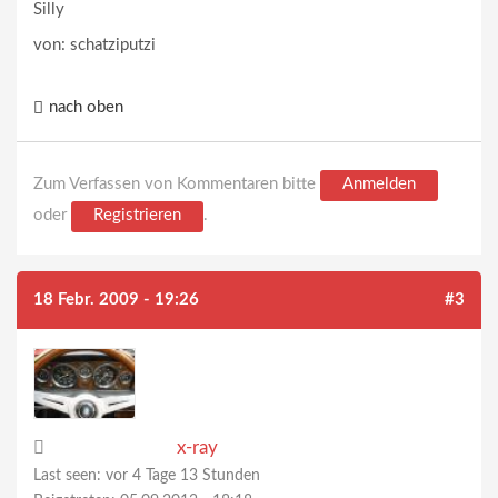
Silly
von: schatziputzi
nach oben
Zum Verfassen von Kommentaren bitte
Anmelden
oder
Registrieren
.
18 Febr. 2009 - 19:26
#3
x-ray
Last seen:
vor 4 Tage 13 Stunden