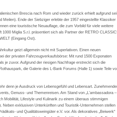
lienischen Brescia nach Rom und wieder zurück erhielt aufgrund sei
 Meilen). Ende der Siebziger erlebte der 1957 eingestellte Klassiker
en eine touristische Neuauflage, die zum Vorbild für viele weitere
ft 1000 Miglia S.r.l. präsentiert sich als Partner der RETRO CLASSI
OWELT (Eingang Ost).
hrkultur geizt allgemein nicht mit Superlativen. Einen neuen
bei der privaten Fahrzeugverkaufsbörse: Mit rund 1500 Exponaten
 je zuvor. Aufgrund der riesigen Nachfrage erstreckt sich die
othauspark, die Galerie des L-Bank Forums (Halle 1) sowie Teile v
 mehr denn je Ausdruck von Lebensgefühl und Lebensart. Zunehmende
r-Events, Genuss- und Themenreisen. Am Stand von „L'ambassadora –
h Mobilität, Lifestyle und Kulinarik zu einem überaus stimmigen
). Neben exklusiven Unterkünften und Touristik-Unternehmen stellen
dikats- und Qualitätsweingüter e.V. vor. Als dekoratives „Beiwerk“