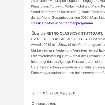
zahlreichen Motorsport-Legenden begegnen. Aut
Klaus „König“ Ludwig, Walter Röhrl und Mario K
Stand des Porsche Museums (L-Bank Forum/Hall
der Le-Mans-Gesamtsieger von 2016, Marc Lieb, 
classics.de/besucher/rahmenprogramm/
Über die RETRO CLASSICS® STUTTGART:
Die RETRO CLASSICS® STUTTGART ist die weltgr
Awards 2018 als „Show of the Year“ ausgezeichn
Markenrepräsentanten und Vertretern einschlägiger
Pflichtveranstaltung zum Auftakt der Oldtimer-
überzeugt das einzigartige Konzept durch ein
Cars, historischen Zweirädern und Nutzfahrzeu
Fahrzeugverkaufsbörse und hochinteressante 
Termin: 07. bis 10. März 2019
Öffnungszeiten: