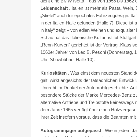
dient eine BMW Isetta – das von 1955 bis 1962 
Leidenschaft
. Italien ist mehr als Pasta, Wein
„Stiefel“ auch für epochales Fahrzeugdesign. It
in der Italien-Halle gefunden (Halle 7). Diese is
in Italy“ zeigt – von edlen Weinen und exquisite
Schau hat das Italienische Kulturinstitut Stuttg
„Renn-Kurven“ gerichtet ist der Vortrag „Klassi
1960er Jahre“ von Leo B. Peschl (Donnerstag, 1
Uhr, Showbühne, Halle 10).
Kuriositäten
. Was einst dem neuesten Stand de
galt, wirkt angesichts der tatsächlichen Entwic
Unrecht im Dunkel der Automobilgeschichte. Auf 
besondere Stücke der Marke Mercedes-Benz zu
alternative Antriebe und Treibstoffe keineswegs
dem Jahre 1965 verfügt über einen Holzvergaser.
ihrer Zeit insofern voraus, dass die Beamten mi
Autogrammjäger aufgepasst
. Wie in jedem 