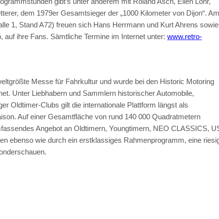
ogrammstunden gibt’s unter anderem mit Roland Asch, Ellen Lohr,
etterer, dem 1979er Gesamtsieger der „1000 Kilometer von Dijon“. A
e 1, Stand A72) freuen sich Hans Herrmann und Kurt Ahrens sowie
auf ihre Fans. Sämtliche Termine im Internet unter:
www.retro-
ößte Messe für Fahrkultur und wurde bei den Historic Motoring
et. Unter Liebhabern und Sammlern historischer Automobile,
 Oldtimer-Clubs gilt die internationale Plattform längst als
Saison. Auf einer Gesamtfläche von rund 140 000 Quadratmetern
 umfassendes Angebot an Oldtimern, Youngtimern, NEO CLASSICS, U
gen ebenso wie durch ein erstklassiges Rahmenprogramm, eine riesi
Sonderschauen.