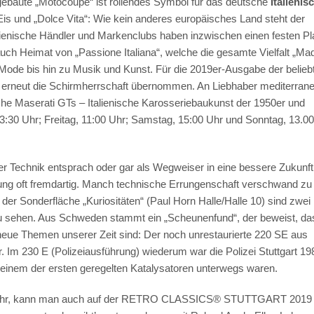
gebaute „Motocoupé“ ist rollendes Symbol für das deutsche
Italienis
, Eis und „Dolce Vita“: Wie kein anderes europäisches Land steht der
alienische Händler und Markenclubs haben inzwischen einen festen Pl
t auch Heimat von „Passione Italiana“, welche die gesamte Vielfalt „Ma
r Mode bis hin zu Musik und Kunst. Für die 2019er-Ausgabe der belieb
art erneut die Schirmherrschaft übernommen. An Liebhaber mediterrane
sche Maserati GTs – Italienische Karosseriebaukunst der 1950er und
3:30 Uhr; Freitag, 11:00 Uhr; Samstag, 15:00 Uhr und Sonntag, 13.00
r Technik entsprach oder gar als Wegweiser in eine bessere Zukunft
klung oft fremdartig. Manch technische Errungenschaft verschwand zu
der Sonderfläche „Kuriositäten“ (Paul Horn Halle/Halle 10) sind zwei
 sehen. Aus Schweden stammt ein „Scheunenfund“, der beweist, da
 neue Themen unserer Zeit sind: Der noch unrestaurierte 220 SE aus
 Im 230 E (Polizeiausführung) wiederum war die Polizei Stuttgart 19
t einem der ersten geregelten Katalysatoren unterwegs waren.
Jahr, kann man auch auf der RETRO CLASSICS® STUTTGART 2019