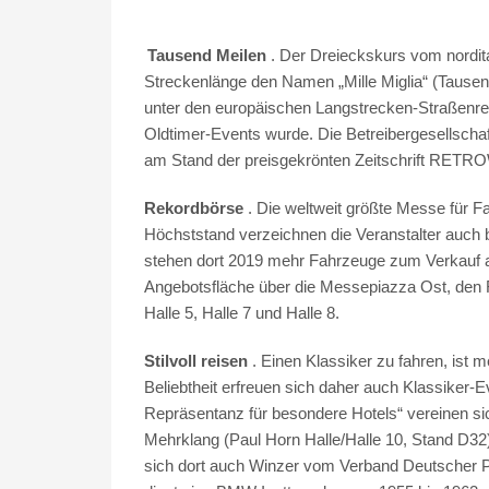
Tausend Meilen
. Der Dreieckskurs vom nordita
Streckenlänge den Namen „Mille Miglia“ (Tausend
unter den europäischen Langstrecken-Straßenrenn
Oldtimer-Events wurde. Die Betreibergesellscha
am Stand der preisgekrönten Zeitschrift RETR
Rekordbörse
. Die weltweit größte Messe für Fa
Höchststand verzeichnen die Veranstalter auch 
stehen dort 2019 mehr Fahrzeuge zum Verkauf als
Angebotsfläche über die Messepiazza Ost, den R
Halle 5, Halle 7 und Halle 8.
Stilvoll reisen
. Einen Klassiker zu fahren, ist
Beliebtheit erfreuen sich daher auch Klassike
Repräsentanz für besondere Hotels“ vereinen sic
Mehrklang (Paul Horn Halle/Halle 10, Stand D32
sich dort auch Winzer vom Verband Deutscher Prä