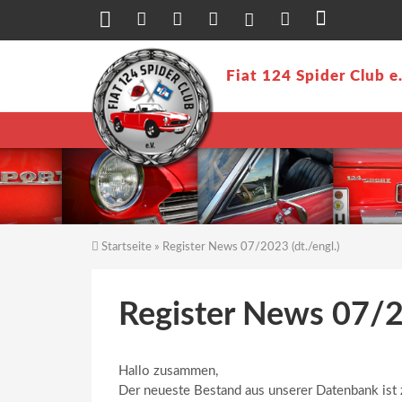
Direkt zum Inhalt
Fiat 124 Spider Club e
Startseite
» Register News 07/2023 (dt./engl.)
Sie sind hier
Register News 07/20
Hallo zusammen,
Der neueste Bestand aus unserer Datenbank is