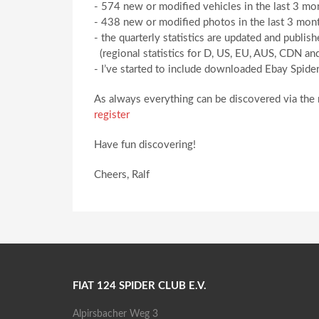
- 574 new or modified vehicles in the last 3 mo
- 438 new or modified photos in the last 3 mon
- the quarterly statistics are updated and publis
(regional statistics for D, US, EU, AUS, CDN and
- I’ve started to include downloaded Ebay Spid
As always everything can be discovered via the
register
Have fun discovering!
Cheers, Ralf
FIAT 124 SPIDER CLUB E.V.
Alpirsbacher Weg 3