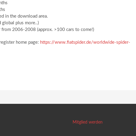
nths
ths
hed in the download area.
 global plus more..)
er from 2006-2008 (approx. >100 cars to come!)
 register home page:
https://www.fiatspider.de/worldwide-spider-
Mitglied werden