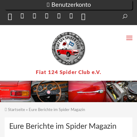
Direkt zum Inhalt
Benutzerkonto
Suc
Su
Fiat 124 Spider Club e.V.
Startseite
» Eure Berichte im Spider Magazin
Sie sind hier
Eure Berichte im Spider Magazin