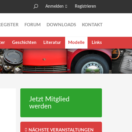
Anmelden
Registrieren
Suche
Suchformular
REGISTER
FORUM
DOWNLOADS
KONTAKT
ter
Geschichten
Literatur
Modelle
Links
Jetzt Mitglied
werden
NÄCHSTE VERANSTALTUNGEN