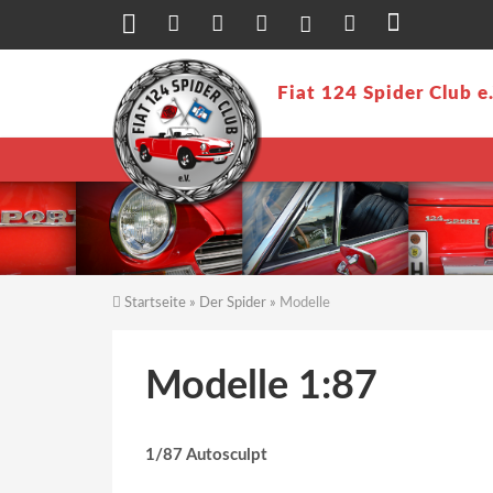
Direkt zum Inhalt
Fiat 124 Spider Club e
Startseite
»
Der Spider
»
Modelle
Sie sind hier
Modelle 1:87
1/87 Autosculpt