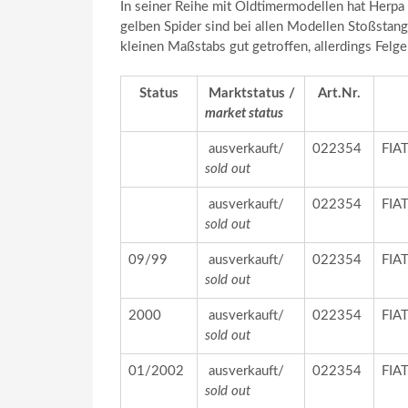
In seiner Reihe mit Oldtimermodellen hat Herp
gelben Spider sind bei allen Modellen Stoßstang
kleinen Maßstabs gut getroffen, allerdings Felge
Status
Marktstatus /
Art.Nr.
market status
ausverkauft/
022354
FIA
sold out
ausverkauft/
022354
FIA
sold out
09/99
ausverkauft/
022354
FIA
sold out
2000
ausverkauft/
022354
FIA
sold out
01/2002
ausverkauft/
022354
FIA
sold out