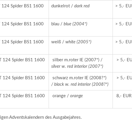
T 124 Spider BS1 1600
dunkelrot /
dark red
> 5,- E
T 124 Spider BS1 1600
blau /
blue (2004*)
> 5,- E
T 124 Spider BS1 1600
weiß /
white (2005*)
> 5,- E
T 124 Spider BS1 1600
silber m.roter IE (2007*) /
> 5,- E
silver w. red interior (2007*)
T 124 Spider BS1 1600
schwarz m.roter IE (2008?*)
> 5,- E
/ black w. red interior (2008?*)
T 124 Spider BS1 1600
orange /
orange
8,- EUR
igen Adventskalendern des Ausgabejahres.