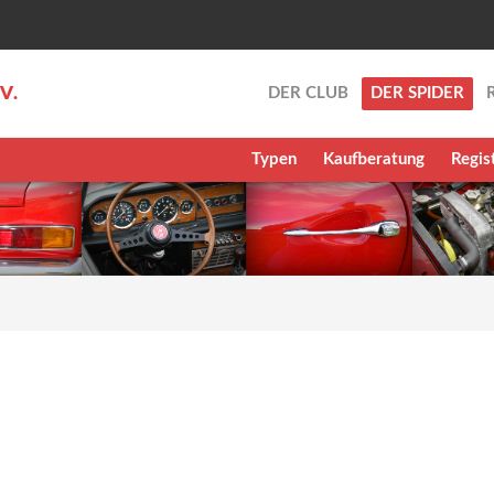
.V.
DER CLUB
DER SPIDER
Typen
Kaufberatung
Regis