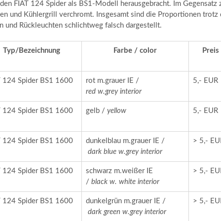
a den FIAT 124 Spider als BS1-Modell herausgebracht. Im Gegensatz
en und Kühlergrill verchromt. Insgesamt sind die Proportionen trotz
n und Rückleuchten schlichtweg falsch dargestellt.
Typ/Bezeichnung
Farbe / color
Preis
T 124 Spider BS1 1600
rot m.grauer IE /
5,- EUR
red w.grey interior
T 124 Spider BS1 1600
gelb /
yellow
5,- EUR
T 124 Spider BS1 1600
dunkelblau m.grauer IE /
> 5,- E
dark
blue w.grey interior
T 124 Spider BS1 1600
schwarz m.weißer IE
> 5,- E
/
black w. white interior
T 124 Spider BS1 1600
dunkelgrün m.grauer IE /
> 5,- E
dark
green w.grey interior