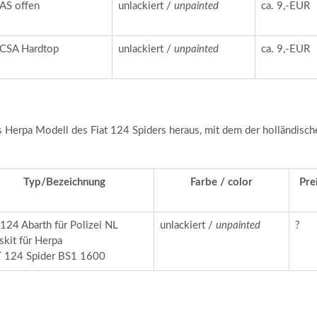
AS offen
unlackiert /
unpainted
ca. 9,-EUR
CSA Hardtop
unlackiert /
unpainted
ca. 9,-EUR
s Herpa Modell des Fiat 124 Spiders heraus, mit dem der holländisch
Typ/Bezeichnung
Farbe / color
Pre
 124 Abarth für Polizei NL
unlackiert /
unpainted
?
skit für Herpa
T 124 Spider BS1 1600