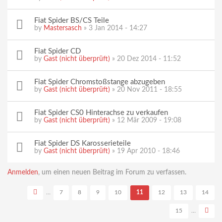
Fiat Spider BS/CS Teile
by
Mastersasch
» 3 Jan 2014 - 14:27
Fiat Spider CD
by
Gast (nicht überprüft)
» 20 Dez 2014 - 11:52
Fiat Spider Chromstoßstange abzugeben
by
Gast (nicht überprüft)
» 20 Nov 2011 - 18:55
Fiat Spider CS0 Hinterachse zu verkaufen
by
Gast (nicht überprüft)
» 12 Mär 2009 - 19:08
Fiat Spider DS Karosserieteile
by
Gast (nicht überprüft)
» 19 Apr 2010 - 18:46
Seiten
Anmelden
, um einen neuen Beitrag im Forum zu verfassen.
…
7
8
9
10
11
12
13
14
15
…