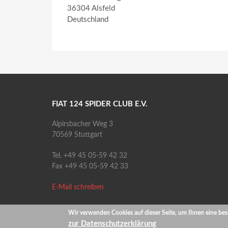
36304
Alsfeld
Deutschland
FIAT 124 SPIDER CLUB E.V.
Alpirsbacher Weg 3
70569 Stuttgart
Tel. +49 45 05-59 42 32
Fax +49 45 05-59 42 33
E-Mail schreiben
zu unserer
Facebook-Seite
Wir verwenden Cookies auf dieser Seite, um Ihnen eine be
zur Datenschutzerklärung