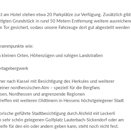
ekt am Hotel stehen etwa 20 Parkplätze zur Verfügung. Zusätzlich gibt
stigten Grundstück in rund 50 Metern Entfernung weitere ausreichen
 Tor gesichert, sodass unsere Fahrzeuge dort gut abgestellt werden
ogrammpunkte wie:
n kleinen Orten, Höhenzügen und ruhigen Landstraßen
tertagebergwerk
cher nach Kassel mit Besichtigung des Herkules und weiterer
einer nordhessischen Alm – speziell für die Bergfans
ssen, Nordhessen und angrenzende Regionen
Treffen mit weiteren Oldtimern in Hessens höchstgelegener Stadt
torische geführte Stadtbesichtigung durch Alsfeld mit Leckerli
am sehr schön gelegenen Golfplatz Lauterbach-Sickendorf oder am
eife für den ein oder andern geben kann, steht noch nicht fest.