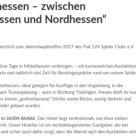
hessen – zwischen
ssen und Nordhessen“
erzlich zum Jahreshaupttreffen 2027 des Fiat 124 Spider Clubs e.V.
ne Tage in Mittelhessen verbringen – mit kurvenreichen Ausfahrten
 und natürlich viel Zeit für Benzingespräche rund um unsere Spide
elhessen, ideal gelegen für Ausflüge in den Vogelsberg, in die
h Tourenplanung – auch in Richtung Thüringen. Freuen dürft ihr eu
, kleine „gottverlassene“ Dörfer, weite Blicke, wenig Verkehr und
Spider gebaut wurden.
in 36304 Alsfeld
. Das Hotel liegt zentrumsnah, nur etwa sieben
t. Unser Hotelier ist ein technikbegeisterter Gastgeber, der bei
und sicher auch dafür sorgt, dass der Abend nach den Ausfahrten nic