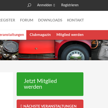
Anmelden
Registrieren
Suche
Suchformular
REGISTER
FORUM
DOWNLOADS
KONTAKT
eranstaltungen
Clubmagazin
Mitglied werden
Jetzt Mitglied
werden
NÄCHSTE VERANSTALTUNGEN