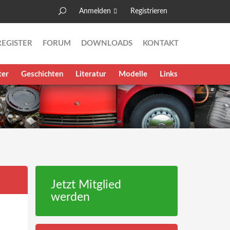
Anmelden
Registrieren
Suche
Suchformular
REGISTER
FORUM
DOWNLOADS
KONTAKT
ter
Geschichten
Literatur
Modelle
Links
Jetzt Mitglied
werden