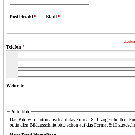
Postleitzahl
*
Stadt
*
Zeilen
Telefon
*
Telefon
*
Telefon (Wert 2)
Telefon (Wert 3)
Webseite
URL
Porträtfoto
Das Bild wird automatisch auf das Format 8:10 zugeschnitten. Fü
optimalen Bildausschnitt bitte schon auf das Format 8:10 zugesch