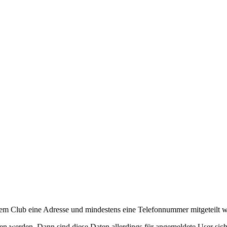
s dem Club eine Adresse und mindestens eine Telefonnummer mitgeteilt 
n werden. Dann sind diese Daten allerdings für angemeldete User sich