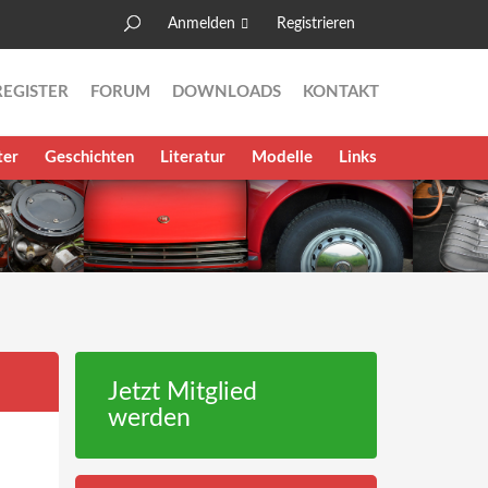
Anmelden
Registrieren
Suche
Suchformular
REGISTER
FORUM
DOWNLOADS
KONTAKT
ter
Geschichten
Literatur
Modelle
Links
Jetzt Mitglied
werden