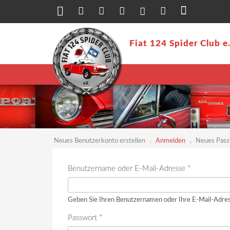
Direkt zum Inhalt
Fiat 124 Spider Club e
Neues Benutzerkonto erstellen
Anmelden
(aktiver
Neues Pass
Reiter)
Haupt-Reiter
Benutzername oder E-Mail-Adresse
*
Geben Sie Ihren Benutzernamen oder Ihre E-Mail-Adres
Passwort
*