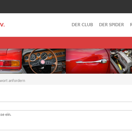
.V.
DER CLUB
DER SPIDER
wort anfordern
se ein.