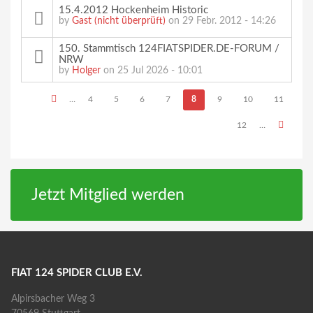
15.4.2012 Hockenheim Historic
by
Gast (nicht überprüft)
on 29 Febr. 2012 - 14:26
150. Stammtisch 124FIATSPIDER.DE-FORUM /
NRW
by
Holger
on 25 Jul 2026 - 10:01
Seiten
…
4
5
6
7
8
9
10
11
12
…
Jetzt Mitglied werden
FIAT 124 SPIDER CLUB E.V.
Alpirsbacher Weg 3