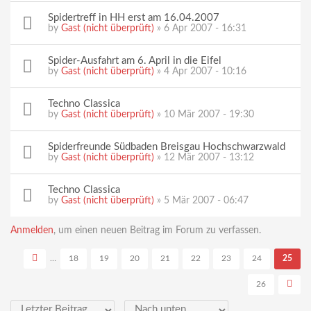
Spidertreff in HH erst am 16.04.2007
by
Gast (nicht überprüft)
» 6 Apr 2007 - 16:31
Spider-Ausfahrt am 6. April in die Eifel
by
Gast (nicht überprüft)
» 4 Apr 2007 - 10:16
Techno Classica
by
Gast (nicht überprüft)
» 10 Mär 2007 - 19:30
Spiderfreunde Südbaden Breisgau Hochschwarzwald
by
Gast (nicht überprüft)
» 12 Mär 2007 - 13:12
Techno Classica
by
Gast (nicht überprüft)
» 5 Mär 2007 - 06:47
Seiten
Anmelden
, um einen neuen Beitrag im Forum zu verfassen.
…
18
19
20
21
22
23
24
25
26
Sortieren nach
Sortieren